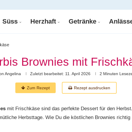
Süss
Herzhaft
Getränke
Anläss
hkäse
rbis Brownies mit Frischk
on
Angelina
Zuletzt bearbeitet:
11. April 2026
2 Minuten Leseze
Zum Rezept
Rezept ausdrucken
ies
mit Frischkäse sind das perfekte Dessert für den Herbst
mütliche Herbsttage. Wie Du die köstlichen Brownies richtig 