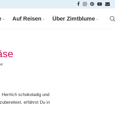
e
Auf Reisen
Über Zimtblume
äse
it
. Herrlich schokoladig und
zubereitest, erfährst Du in