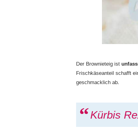
Der Brownieteig ist
unfass
Frischkäseanteil schafft e
geschmacklich ab.
Kürbis Re