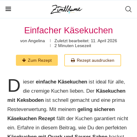
Einfacher Käsekuchen
von
Angelina
Zuletzt bearbeitet:
11. April 2026
2 Minuten Lesezeit
Zum Rezept
Rezept ausdrucken
D
ieser
einfache Käsekuchen
ist ideal für alle,
die cremige Kuchen lieben. Der
Käsekuchen
mit Keksboden
ist schnell gemacht und eine prima
Resteverwertung. Mit meinem
geling sicheren
Käsekuchen Rezept
fällt der Kuchen garantiert nicht
ein. Erfahre in diesem Beitrag, wie Du den perfekten
Käsekuchen mit Quark und Saurer Sahne
backst.