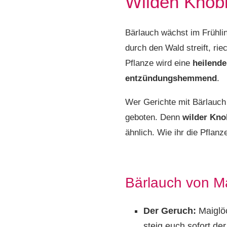
Wilden Knob
Bärlauch wächst im Frühli
durch den Wald streift, rie
Pflanze wird eine
heilend
entzündungshemmend
.
Wer Gerichte mit Bärlauch 
geboten. Denn
wilder Knob
ähnlich. Wie ihr die Pflan
Bärlauch von M
Der Geruch:
Maiglö
steig euch sofort de