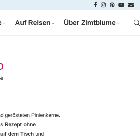
e
Auf Reisen
Über Zimtblume
o
it
nd gerösteten Pinienkerne.
es Rezept ohne
 auf dem Tisch
und