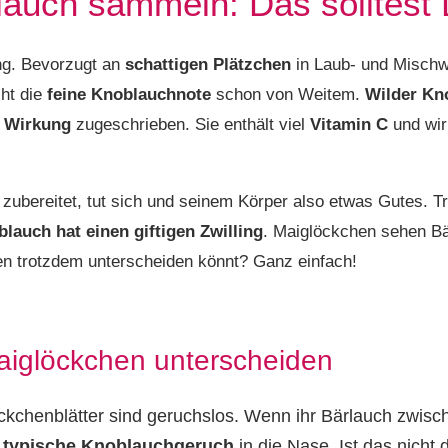
lauch sammeln: Das solltest
ng. Bevorzugt an
schattigen Plätzchen
in Laub- und Mischw
cht die
feine Knoblauchnote
schon von Weitem.
Wilder Kn
e Wirkung
zugeschrieben. Sie enthält viel
Vitamin C
und wi
zubereitet, tut sich und seinem Körper also etwas Gutes. Tr
lauch hat einen giftigen Zwilling
. Maiglöckchen sehen B
zen trotzdem unterscheiden könnt? Ganz einfach!
aiglöckchen unterscheiden
ckchenblätter sind geruchslos. Wenn ihr Bärlauch zwisch
r
typische Knoblauchgeruch
in die Nase. Ist das nicht d