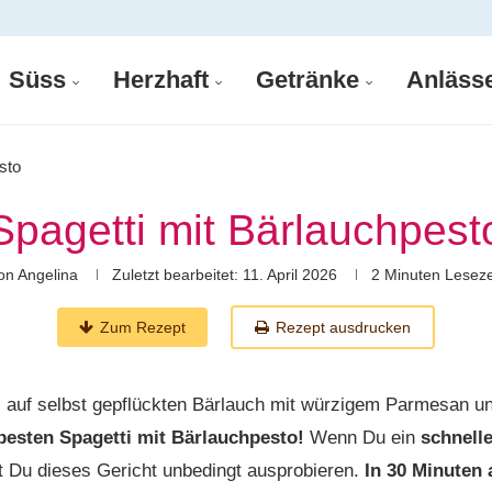
Süss
Herzhaft
Getränke
Anläss
sto
Spagetti mit Bärlauchpest
on
Angelina
Zuletzt bearbeitet:
11. April 2026
2 Minuten Leseze
Zum Rezept
Rezept ausdrucken
ti auf selbst gepflückten Bärlauch mit würzigem Parmesan u
besten Spagetti mit Bärlauchpesto!
Wenn Du ein
schnell
t Du dieses Gericht unbedingt ausprobieren.
In 30 Minuten