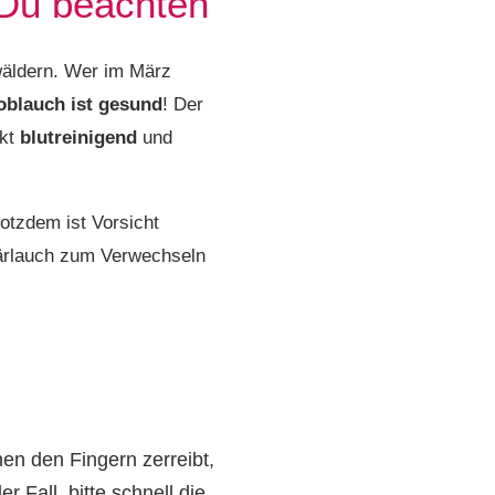
 Du beachten
äldern. Wer im März
oblauch ist gesund
! Der
rkt
blutreinigend
und
otzdem ist Vorsicht
ärlauch zum Verwechseln
en den Fingern zerreibt,
er Fall, bitte schnell die