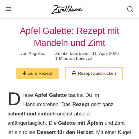
Apfel Galette: Rezept mit
Mandeln und Zimt
von
Angelina
Zuletzt bearbeitet:
11. April 2026
1 Minuten Lesezeit
Zum Rezept
Rezept ausdrucken
D
iese
Apfel Galette
backst Du im
Handumdrehen! Das
Rezept
geht ganz
schnell und einfach
und ist absolut
anfängertauglich. Die
Galette mit Äpfeln
und Zimt
ist ein tolles
Dessert für den Herbst
. Mit einer Kugel