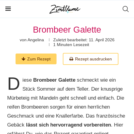
Brombeer Galette
von
Angelina
Zuletzt bearbeitet:
11. April 2026
1 Minuten Lesezeit
Zum Rezept
Rezept ausdrucken
D
iese
Brombeer Galette
schmeckt wie ein
Stück Sommer auf dem Teller. Der knusprige
Mürbeteig mit Mandeln geht schnell und einfach. Die
reifen Brombeeren sorgen für einen herrlichen
Geschmack und eine Knallerfarbe. Das französische
Gebäck
lässt sich hervorragend vorbereiten
. Hier
erfährst Du, wie das Rezept garantiert gelingt.