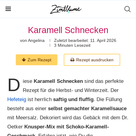
Karamell Schnecken
von
Angelina
Zuletzt bearbeitet:
11. April 2026
3 Minuten Lesezeit
Zum Rezept
Rezept ausdrucken
D
iese
Karamell Schnecken
sind das perfekte
Rezept für die Herbst- und Winterzeit. Der
Hefeteig
ist herrlich
saftig und fluffig
. Die Füllung
besteht aus einer
selbst gemachter Karamellsauce
mit Meersalz. Dekoriert wird das Gebäck mit dem Dr.
Oetker
Knusper-Mix mit Schoko-Karamell-
Geschmack
. Erfahre jetzt, wie Du die