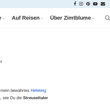
e
Auf Reisen
Über Zimtblume
n
it
r mein bewährtes
Hefeteig
u, wie Du die
Streuseltaler