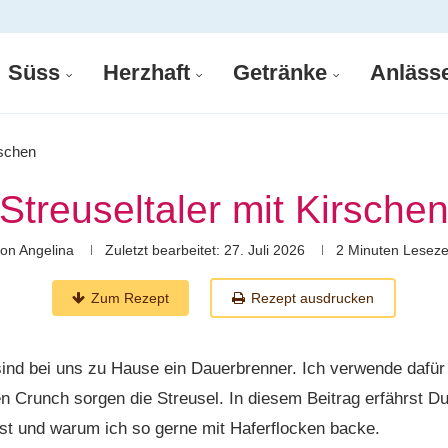
Süss
Herzhaft
Getränke
Anläss
rschen
Streuseltaler mit Kirsche
von
Angelina
Zuletzt bearbeitet:
27. Juli 2026
2 Minuten Leseze
Zum Rezept
Rezept ausdrucken
sind bei uns zu Hause ein Dauerbrenner. Ich verwende dafü
n Crunch sorgen die Streusel. In diesem Beitrag erfährst D
st und warum ich so gerne mit Haferflocken backe.