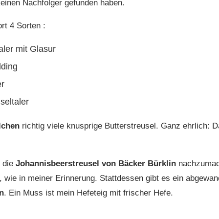
keinen Nachfolger gefunden haben.
rt 4 Sorten :
aler mit Glasur
dding
er
seltaler
ilchen
richtig viele knusprige Butterstreusel. Ganz ehrlich: 
t die
Johannisbeerstreusel von Bäcker Bürklin
nachzumach
 wie in meiner Erinnerung. Stattdessen gibt es ein abgewan
n
. Ein Muss ist mein Hefeteig mit frischer Hefe.