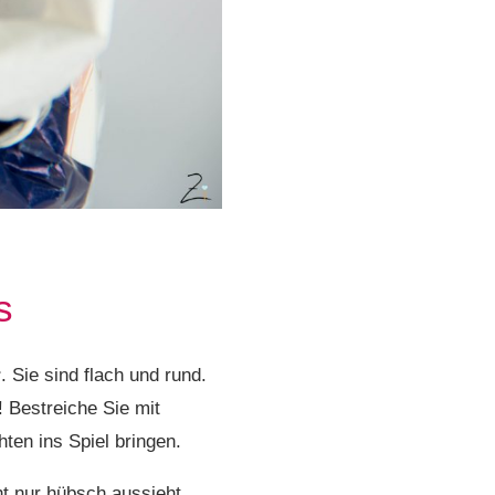
s
r
. Sie sind flach und rund.
! Bestreiche Sie mit
ten ins Spiel bringen.
t nur hübsch aussieht,