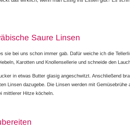
eckt das wirklich, wenn man Essig ins Essen gibt? Es sch
wäbische Saure Linsen
es sie bei uns schon immer gab. Dafür weiche ich die Teller
iebeln, Karotten und Knollensellerie und schneide den Lauch
ucker in etwas Butter glasig angeschwitzt. Anschließend br
pften Linsen dazugebe. Die Linsen werden mit Gemüsebrühe 
i mittlerer Hitze köcheln.
ubereiten