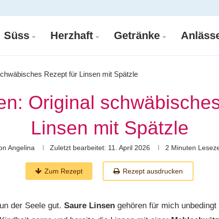
Süss
Herzhaft
Getränke
Anläss
schwäbisches Rezept für Linsen mit Spätzle
en: Original schwäbisches
Linsen mit Spätzle
on
Angelina
Zuletzt bearbeitet:
11. April 2026
2 Minuten Leseze
Zum Rezept
Rezept ausdrucken
tun der Seele gut.
Saure Linsen
gehören für mich unbedingt