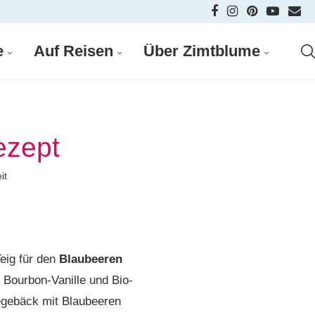
e
Auf Reisen
Über Zimtblume
ezept
it
eig für den
Blaubeeren
 Bourbon-Vanille und Bio-
fegebäck mit Blaubeeren