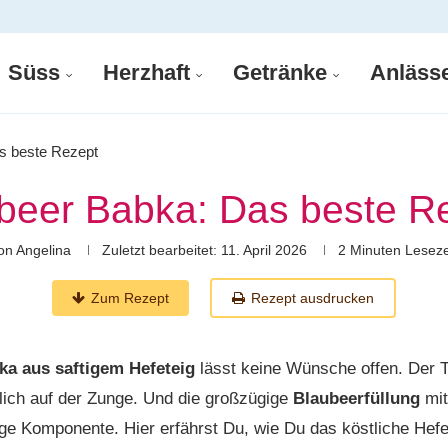
Süss
Herzhaft
Getränke
Anläss
s beste Rezept
beer Babka: Das beste R
on
Angelina
Zuletzt bearbeitet:
11. April 2026
2 Minuten Leseze
Zum Rezept
Rezept ausdrucken
ka aus saftigem Hefeteig
lässt keine Wünsche offen. Der T
lich auf der Zunge. Und die großzügige
Blaubeerfüllung
mit
htige Komponente. Hier erfährst Du, wie Du das köstliche He