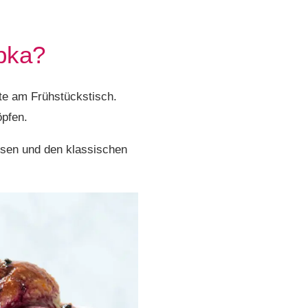
abka?
te am Frühstückstisch.
öpfen.
ssen und den klassischen