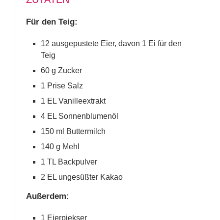
Für den Teig:
12 ausgepustete Eier, davon 1 Ei für den
Teig
60 g Zucker
1 Prise Salz
1 EL Vanilleextrakt
4 EL Sonnenblumenöl
150 ml Buttermilch
140 g Mehl
1 TL Backpulver
2 EL ungesüßter Kakao
Außerdem:
1 Eierpiekser